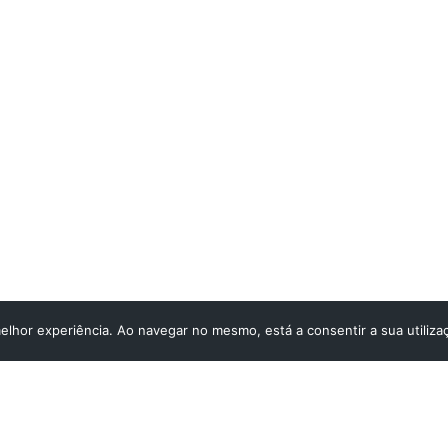
eiria
STARTMED Lisboa
io, 24 – 1ºH, Ed. Praça Nova
Rua José Saramago, 5 A – escrit
ria
1675-180 Pontinha
 815 587
Tel/Fax:
214 780 036
- Chamada para a rede
- Chamada 
fixa nacional
911 959 084
Telemóvel:
910 120 101
- Chamada para rede
- Chama
melhor experiência. Ao navegar no mesmo, está a consentir a sua utiliza
l
móvel nacional
l@startmed.pt
E-mail:
geral@startmed.pt