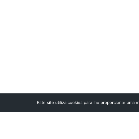
STARTMED L
Av. 22 de Ma
2415-396 Lei
Tel/Fax:
244
fixa nacional
Telemóvel:
Este site utiliza cookies para lhe proporcionar uma 
móvel naciona
E-mail:
gera