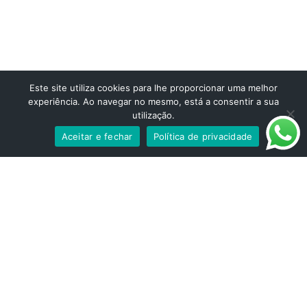
aos titulares dos dados.
Este site utiliza cookies para lhe proporcionar uma melhor
experiência. Ao navegar no mesmo, está a consentir a sua
utilização.
Aceitar e fechar
Política de privacidade
STARTMED Leiria
Av. 22 de Maio, 24 – 1ºH, Ed. Praça Nova 2415-396 Leiria
Tel/Fax:
244 815 587
- Chamada para a rede fixa nacional
Telemóvel:
911 959 084
- Chamada para rede móvel nacional
E-mail:
geral@startmed.pt
STARTMED Lisboa