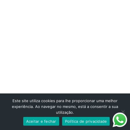
STARTMED Leiria
Av. 22 de Maio, 24 – 1ºH, Ed. Praça Nova 2415-396 Leiria
Tel/Fax:
244 815 587
- Chamada para a rede fixa nacional
Telemóvel:
911 959 084
- Chamada para rede móvel nacional
E-mail:
geral@startmed.pt
STARTMED Lisboa
Rua José Saramago, 5 A – escritório 45 1675-180 Pontinha
Tel/Fax:
214 780 036
- Chamada para a rede fixa nacional
Telemóvel:
910 120 101
- Chamada para rede móvel nacional
Este site utiliza cookies para lhe proporcionar uma melhor
E-mail:
geral@startmed.pt
experiência. Ao navegar no mesmo, está a consentir a sua
utilização.
Aceitar e fechar
Política de privacidade
Contactos