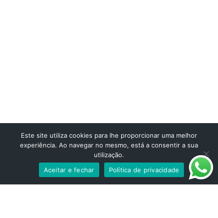
Tel/Fax:
244 815 587
- Chamada para a rede fixa nacional
Telemóvel:
911 959 084
- Chamada para rede móvel nacional
E-mail:
geral@startmed.pt
STARTMED Lisboa
Rua José Saramago, 5 A – escritório 45 1675-180 Pontinha
Tel/Fax:
214 780 036
- Chamada para a rede fixa nacional
Telemóvel:
910 120 101
- Chamada para rede móvel nacional
E-mail:
geral@startmed.pt
Este site utiliza cookies para lhe proporcionar uma melhor
experiência. Ao navegar no mesmo, está a consentir a sua
Contactos
utilização.
Direito ao esquecimento
Aceitar e fechar
Política de privacidade
Politica de Privacidade
Informações legais
Relatórios e Transparência