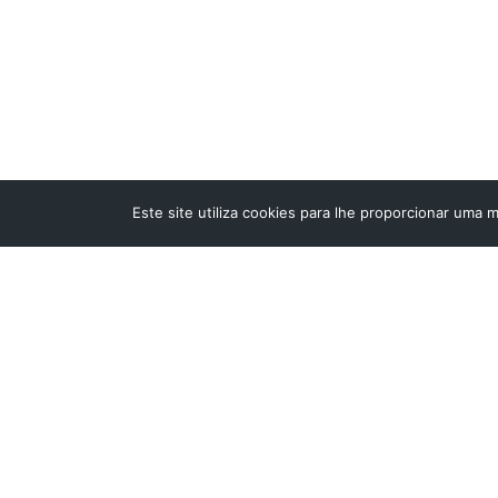
Poupança
Read More
Este site utiliza cookies para lhe proporcionar uma 
STARTMED L
Av. 22 de Ma
2415-396 Lei
Tel/Fax:
244
fixa nacional
Telemóvel:
móvel naciona