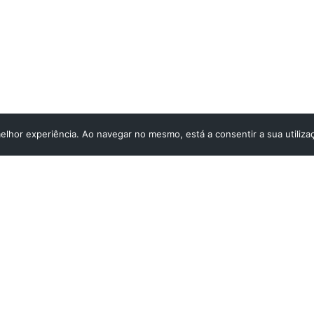
melhor experiência. Ao navegar no mesmo, está a consentir a sua utiliza
eiria
STARTMED Lisboa
io, 24 – 1ºH, Ed. Praça Nova
Rua José Saramago, 5 A – escrit
ria
1675-180 Pontinha
 815 587
Tel/Fax:
214 780 036
- Chamada para a rede
- Chamada 
fixa nacional
911 959 084
Telemóvel:
910 120 101
- Chamada para rede
- Chama
l
móvel nacional