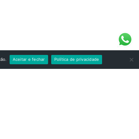
seguros
ção.
Aceitar e fechar
Política de privacidade
Contactos
Direito ao esquecimento
ório 45
Politica de Privacidade
Informações legais
para a rede
Relatórios e Transparência
da para rede
Livro de Reclamações